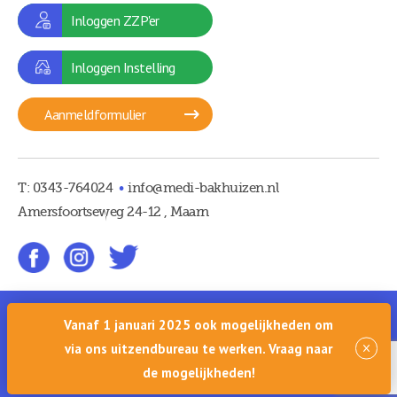
Inloggen ZZP'er
Inloggen Instelling
Aanmeldformulier
T:
0343-764024
info@medi-bakhuizen.nl
Amersfoortseweg 24-12 , Maarn
© 2026 Medi-Bakhuizen
Privacybeleid
Vanaf 1 januari 2025 ook mogelijkheden om
Algemene voorwaarden
via ons uitzendbureau te werken. Vraag naar
Website door Steenstra Media
de mogelijkheden!