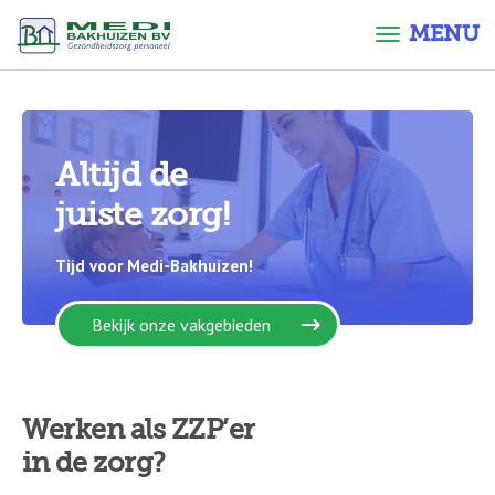
MENU
Altijd de
juiste zorg!
Tijd voor Medi-Bakhuizen!
Bekijk onze vakgebieden
Werken als ZZP’er
in de zorg?